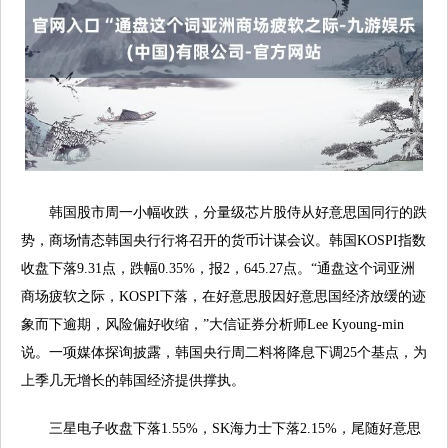
韩国股市周一小幅收跌，分量级芯片股侍从好意思国同行的跌
势，商场情态韩国央行行将召开的货币计谋会议。韩国KOSPI指数
收盘下落9.31点，跌幅0.35%，报2，645.27点。“通盘这个词亚洲
商场疲软之际，KOSPI下落，在好意思股因好意思国经济放缓的迹
象而下逾期，风险偏好收缩，”大信证券分析师Lee Kyoung-min
说。一项媒体探询披露，韩国央行周二料将降息下调25个基点，为
上季几无增长的韩国经济提供撑执。
三星电子收盘下落1.55%，SK海力士下落2.15%，尾随好意思