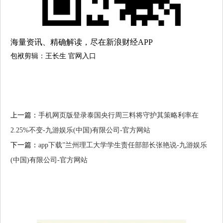
海量资讯、精确解读，尽在新浪财经APP
包袱剪辑：王长生 官网入口
上一篇：
手机网页版登录泰国央行周三料将守护其策略利率在
2.25%不变-九游娱乐(中国)有限公司-官方网站
下一篇：
app下载”兰州理工大学学生责任部部长张艳说-九游娱乐
(中国)有限公司-官方网站