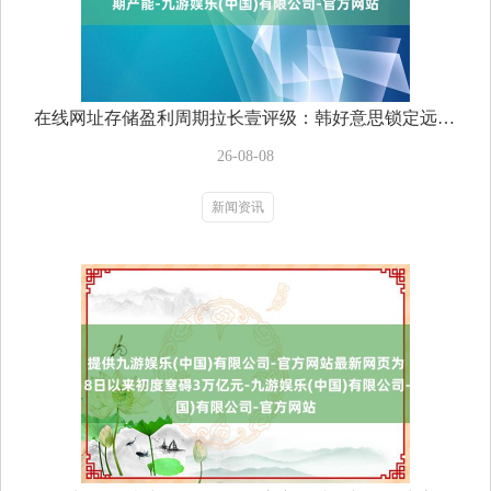
在线网址存储盈利周期拉长壹评级：韩好意思锁定远期产能-九游娱乐(中国)有限公司-官方网站
26-08-08
新闻资讯