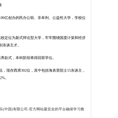
网
00亿创办的民办公助、非牟利、公益性大学，学校位
该校定位为新式辩论型大学，牢牢围绕国度计策和经济
削东谈主才。
道培养款式，本科阶段将得回双学位。
，现存西席302位，其中包括海表里院士15东谈主，
2%。
乐(中国)有限公司-官方网站最安全的平台确保学习教