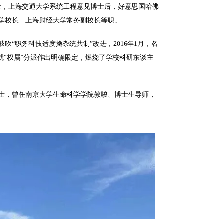
博士，上海交通大学系统工程意见博士后，好意思国哈佛
学校长，上海财经大学常务副校长等职。
“职务科技适度搀杂统共制”改进，2016年1月，名
就“权属”分派作出明确限定，燃烧了学校科研东谈主
士，曾任南京大学生命科学学院教唆、博士生导师，