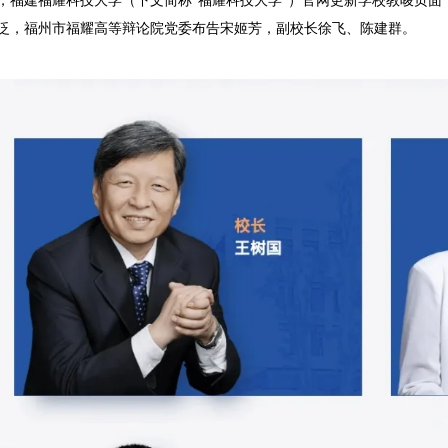
，福建福耀科技大学（下文简称“福耀科技大学”）官网更新学校教唆页面
泛，福州市福耀高等辩论院党委布告宋姬芳，副校长徐飞、陈建群。