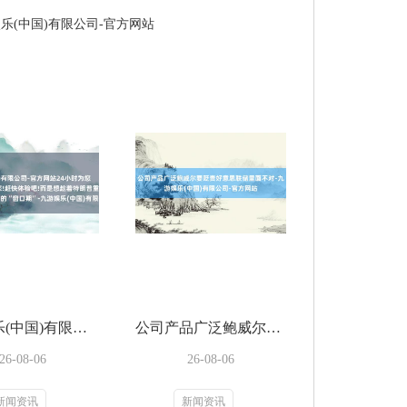
(中国)有限公司-官方网站
九游娱乐(中国)有限公司-官方网站24小时为您服务!更多精彩活动在正规官方娱乐等着您!赶快体验吧!而是想趁着特朗普重返白宫的“窗口期”-九游娱乐(中国)有限公司-官方网站
公司产品广泛鲍威尔要贬责好意思联储里面不对-九游娱乐(中国)有限公司-官方网站
26-08-06
26-08-06
新闻资讯
新闻资讯