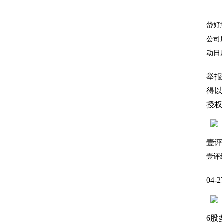
岱好
公司
动日
举报
得以
授权
壹评
壹评
04-2
6股