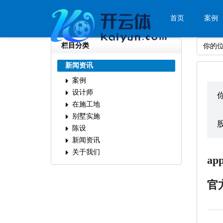
首页
案例
栏目分类
你的
新闻资讯
案例
设计师
在施工地
别墅实施
陈设
新闻资讯
关于我们
a
官