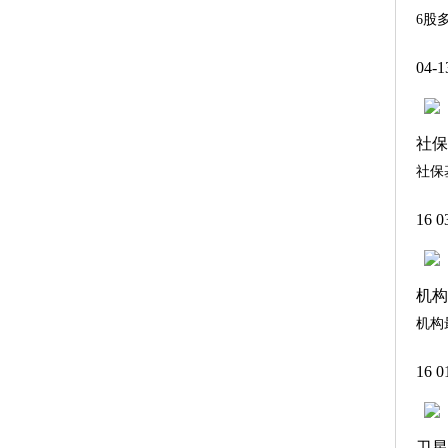
6股
04-1
社保
社保
16 0
机构
机构
16 0
卫星