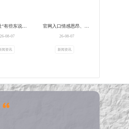
在线网址“有些东说念主带入辖下手电筒、椅子、毯子-九游娱乐(中国)有限公司-官方网站
官网入口情感恩昂、快步走、爬楼等眇小膂力活动后-九游娱乐(中国)有限公司-官方网站
26-08-07
26-08-07
新闻资讯
新闻资讯